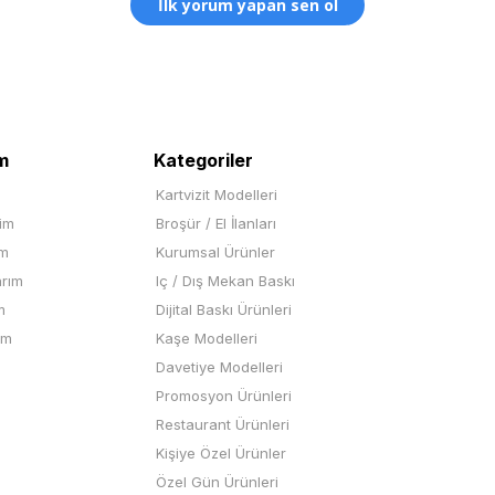
İlk yorum yapan sen ol
m
Kategoriler
Kartvizit Modelleri
rim
Broşür / El İlanları
im
Kurumsal Ürünler
arım
Iç / Dış Mekan Baskı
m
Dijital Baskı Ürünleri
ım
Kaşe Modelleri
Davetiye Modelleri
Promosyon Ürünleri
Restaurant Ürünleri
Kişiye Özel Ürünler
Özel Gün Ürünleri