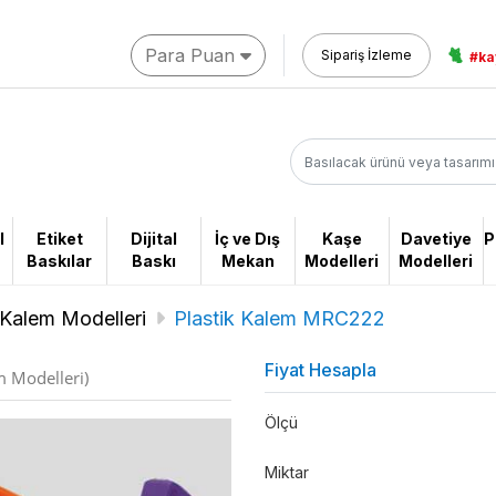
Para Puan
🐈
Sipariş İzleme
#ka
l
Etiket
Dijital
İç ve Dış
Kaşe
Davetiye
P
Baskılar
Baskı
Mekan
Modelleri
Modelleri
 Kalem Modelleri
Plastik Kalem MRC222
Fiyat Hesapla
m Modelleri)
Ölçü
Miktar