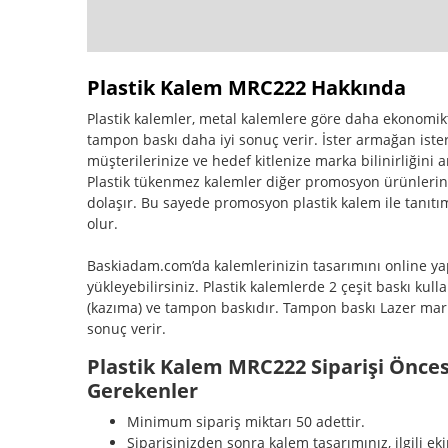
Plastik Kalem MRC222 Hakkında
Plastik kalemler, metal kalemlere göre daha ekonomikt
tampon baskı daha iyi sonuç verir. İster armağan ist
müşterilerinize ve hedef kitlenize marka bilinirliğini ar
Plastik tükenmez kalemler diğer promosyon ürünlerine
dolaşır. Bu sayede promosyon plastik kalem ile tanıtım 
olur.
Baskiadam.com’da kalemlerinizin tasarımını online yap
yükleyebilirsiniz. Plastik kalemlerde 2 çeşit baskı kul
(kazıma) ve tampon baskıdır. Tampon baskı Lazer mark
sonuç verir.
Plastik Kalem MRC222 Siparişi Önces
Gerekenler
Minimum sipariş miktarı 50 adettir.
Siparişinizden sonra kalem tasarımınız, ilgili ek