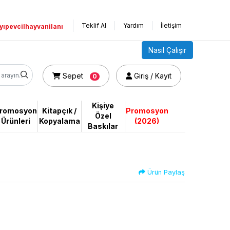
Teklif Al
Yardım
İletişim
yıpevcilhayvanilanı
Nasıl Çalışır
Sepet
Giriş / Kayıt
Sepet
Giriş / Kayıt
0
Kişiye
romosyon
Kitapçık /
Promosyon
Özel
Ürünleri
Kopyalama
(2026)
Baskılar
Ürün Paylaş