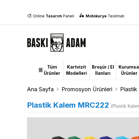
🎨
🛵
Online
Tasarım
Paneli
Motokurye
Teslimatı
Tüm
Kartvizit
Broşür / El
Kurumsa
Tüm
Ürünler
Modelleri
İlanları
Ürünler
Ürünler
Ana Sayfa
Promosyon Ürünleri
Plastik
Plastik Kalem MRC222
(Plastik Kale