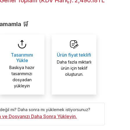
Genel Toplam (KDV Hariç):
2,490.18TL
Tamamla 🛒
Tasarımını
Ürün fiyat teklifi
Yükle
Daha fazla miktarlı
Baskıya hazır
ürün için teklif
tasarımınızı
oluşturun.
dosyadan
yükleyin
 değil mi? Daha sonra mı yüklemek istiyorsunuz?
ın ve Dosyanızı Daha Sonra Yükleyin.