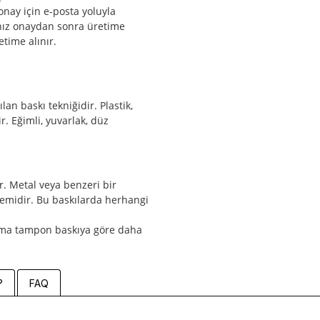
onay için e-posta yoluyla
nız onaydan sonra üretime
etime alınır.
n baskı tekniğidir. Plastik,
. Eğimli, yuvarlak, düz
r. Metal veya benzeri bir
şlemidir. Bu baskılarda herhangi
lama tampon baskıya göre daha
?
FAQ