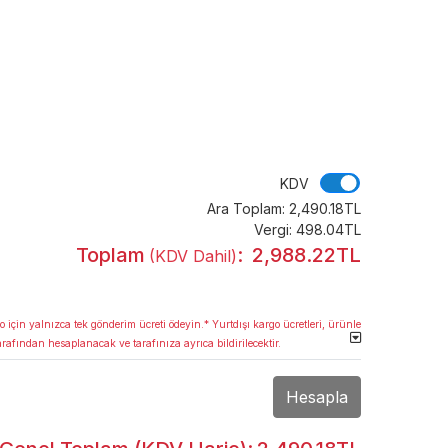
KDV
KDV
Ara Toplam:
2,490.18TL
Vergi:
498.04TL
Toplam
:
2,988.22TL
(KDV Dahil)
o için yalnızca tek gönderim ücreti ödeyin.* Yurtdışı kargo ücretleri, ürünle
arafından hesaplanacak ve tarafınıza ayrıca bildirilecektir.
Hesapla