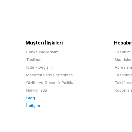
Müşteri İlişkileri
Hesabı
Banka Bilgilerimiz
Hesabım
Teslimat
Siparişle
İade - Değişim
Adresler
Mesafeli Satış Sözleşmesi
Tasarıml
Gizlilik ve Güvenlik Politikası
Teklifleri
Hakkımızda
Kuponlar
Blog
İletişim