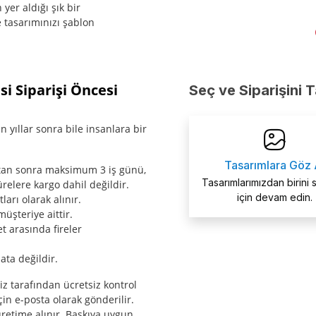
er aldığı şık bir
 tasarımınızı şablon
 Siparişi Öncesi
Seç ve Siparişini 
 yıllar sonra bile insanlara bir
Tasarımlara Göz 
ktan sonra maksimum 3 iş günü,
Tasarımlarımızdan birini
relere kargo dahil değildir.
için devam edin.
arı olarak alınır.
müşteriye aittir.
t arasında fireler
ata değildir.
miz tarafından ücretsiz kontrol
çin e-posta olarak gönderilir.
etime alınır. Baskıya uygun