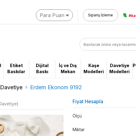
Para Puan
🐈
Sipariş İzleme
#ka
l
Etiket
Dijital
İç ve Dış
Kaşe
Davetiye
P
Baskılar
Baskı
Mekan
Modelleri
Modelleri
Davetiye
Erdem Ekonom 9192
Fiyat Hesapla
avetiye)
Ölçü
Miktar