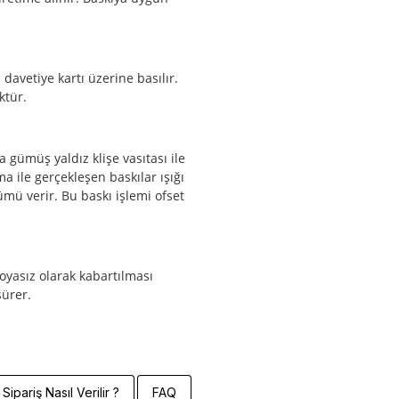
 davetiye kartı üzerine basılır.
ktür.
 gümüş yaldız klişe vasıtası ile
ma ile gerçekleşen baskılar ışığı
mü verir. Bu baskı işlemi ofset
boyasız olarak kabartılması
sürer.
Sipariş Nasıl Verilir ?
FAQ