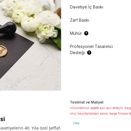
Davetiye İç Baskı
Zarf Baskı
Mühür
Profesyonel Tasarımcı
Desteği
Teslimat ve Maliyet
*Ürünlerinizi sepete ayrı ayrı ekleyin, karg
riniz hazırlandıktan sonra, kargo firması t
si
Ülke
etiyelerin 40. Yıla özel şeffaf,