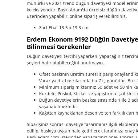
mühürlü ve 2021 trend düğün davetiyesi modellerinin y
koleksiyondur. Baskı Adam'da ücretsiz düğün davetiye
üzerinden yapabilir, online sipariş verebilirsiniz.
Zarf Ebat 13.5 x 19.3 cm
Erdem Ekonom 9192 Düğün Davetiyesi
Bilinmesi Gerekenler
Düğün davetiyesi tercihi yaparken, yapacağınız tercihin
şeyleri hatırlatabileceğini unutmayın.
Ofset baskının üretim süresi sipariş onaylandı
Varak yaldız baskılarında bu 7 iş günüdür. Bu sü
Minimum sipariş miktarınız 50 adet ve 50’nin katl
Kurdele, Püskül, Sticker ve yapıştırma işçilikleri 
Düğün davetiyelerin baskısı sırasında 1 ile 3 ade
yaşanabilmektedir.
Kağıttan kaynaklanan desen ve ton farklılıkları h
Siparişiniz sonrası davetiye tasarımınız ilgili ekipleri
edilip, baskıya uygun hale getirilerek tarafınıza onay i
Baskiadam.com üzerinden yapacağınız onay sonrası ür