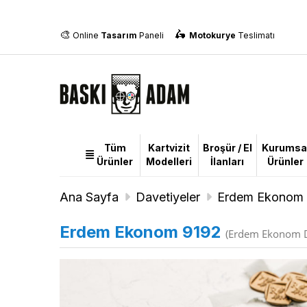
🎨
🛵
Online
Tasarım
Paneli
Motokurye
Teslimatı
Tüm
Kartvizit
Broşür / El
Kurumsa
Tüm
Ürünler
Modelleri
İlanları
Ürünler
Ürünler
Ana Sayfa
Davetiyeler
Erdem Ekonom 
Erdem Ekonom 9192
(Erdem Ekonom D