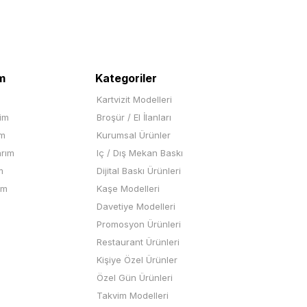
m
Kategoriler
Kartvizit Modelleri
rim
Broşür / El İlanları
im
Kurumsal Ürünler
arım
Iç / Dış Mekan Baskı
m
Dijital Baskı Ürünleri
ım
Kaşe Modelleri
Davetiye Modelleri
Promosyon Ürünleri
Restaurant Ürünleri
Kişiye Özel Ürünler
Özel Gün Ürünleri
Takvim Modelleri