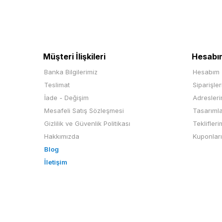
Müşteri İlişkileri
Hesabı
Banka Bilgilerimiz
Hesabım
Teslimat
Siparişle
İade - Değişim
Adresler
Mesafeli Satış Sözleşmesi
Tasarıml
Gizlilik ve Güvenlik Politikası
Teklifleri
Hakkımızda
Kuponlar
Blog
İletişim