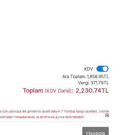
KDV
KDV
Ara Toplam:
1,858.95TL
Vergi:
371.79TL
Toplam
:
2,230.74TL
(KDV Dahil)
o için yalnızca tek gönderim ücreti ödeyin.* Yurtdışı kargo ücretleri, ürünle
arafından hesaplanacak ve tarafınıza ayrıca bildirilecektir.
Hesapla