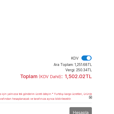
KDV
KDV
Ara Toplam:
1,251.68TL
Vergi:
250.34TL
Toplam
:
1,502.02TL
(KDV Dahil)
o için yalnızca tek gönderim ücreti ödeyin.* Yurtdışı kargo ücretleri, ürünle
arafından hesaplanacak ve tarafınıza ayrıca bildirilecektir.
Hesapla