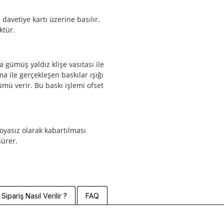
 davetiye kartı üzerine basılır.
ktür.
 gümüş yaldız klişe vasıtası ile
ma ile gerçekleşen baskılar ışığı
mü verir. Bu baskı işlemi ofset
boyasız olarak kabartılması
sürer.
Sipariş Nasıl Verilir ?
FAQ