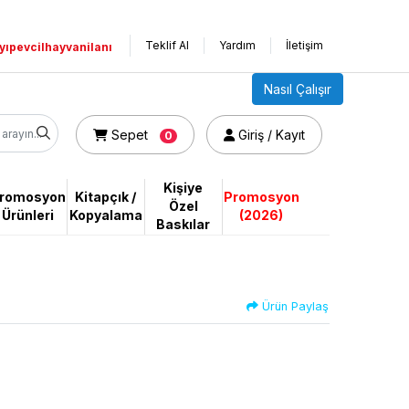
Teklif Al
Yardım
İletişim
yıpevcilhayvanilanı
Nasıl Çalışır
Sepet
Giriş / Kayıt
Sepet
Giriş / Kayıt
0
Kişiye
romosyon
Kitapçık /
Promosyon
Özel
Ürünleri
Kopyalama
(2026)
Baskılar
Ürün Paylaş