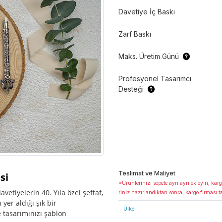
Davetiye İç Baskı
Zarf Baskı
Maks. Üretim Günü
Profesyonel Tasarımcı
Desteği
Teslimat ve Maliyet
si
*Ürünlerinizi sepete ayrı ayrı ekleyin, karg
etiyelerin 40. Yıla özel şeffaf,
riniz hazırlandıktan sonra, kargo firması t
er aldığı şık bir
Ülke
 tasarımınızı şablon