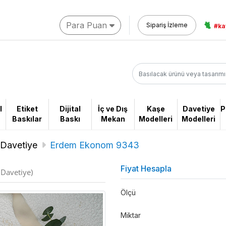
Para Puan
🐈
Sipariş İzleme
#ka
l
Etiket
Dijital
İç ve Dış
Kaşe
Davetiye
P
Baskılar
Baskı
Mekan
Modelleri
Modelleri
Davetiye
Erdem Ekonom 9343
Fiyat Hesapla
Davetiye)
Ölçü
Miktar