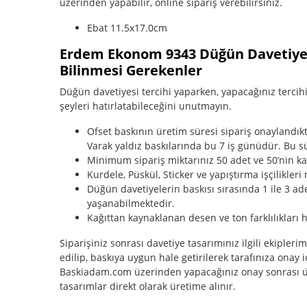
üzerinden yapabilir, online sipariş verebilirsiniz.
Ebat 11.5x17.0cm
Erdem Ekonom 9343 Düğün Davetiyesi
Bilinmesi Gerekenler
Düğün davetiyesi tercihi yaparken, yapacağınız tercihin
şeyleri hatırlatabileceğini unutmayın.
Ofset baskının üretim süresi sipariş onaylandı
Varak yaldız baskılarında bu 7 iş günüdür. Bu sü
Minimum sipariş miktarınız 50 adet ve 50’nin katl
Kurdele, Püskül, Sticker ve yapıştırma işçilikleri 
Düğün davetiyelerin baskısı sırasında 1 ile 3 ade
yaşanabilmektedir.
Kağıttan kaynaklanan desen ve ton farklılıkları h
Siparişiniz sonrası davetiye tasarımınız ilgili ekipleri
edilip, baskıya uygun hale getirilerek tarafınıza onay i
Baskiadam.com üzerinden yapacağınız onay sonrası ür
tasarımlar direkt olarak üretime alınır.