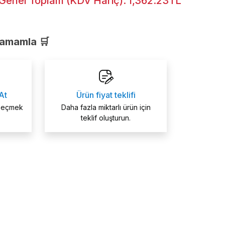
Genel Toplam (KDV Hariç):
1,362.23TL
Tamamla 🛒
At
Ürün fiyat teklifi
 seçmek
Daha fazla miktarlı ürün için
teklif oluşturun.