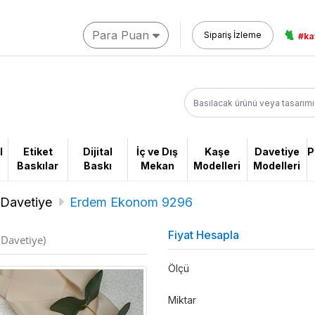
Para Puan
🐈
Sipariş İzleme
#ka
l
Etiket
Dijital
İç ve Dış
Kaşe
Davetiye
P
Baskılar
Baskı
Mekan
Modelleri
Modelleri
Davetiye
Erdem Ekonom 9296
Fiyat Hesapla
Davetiye)
Ölçü
Miktar