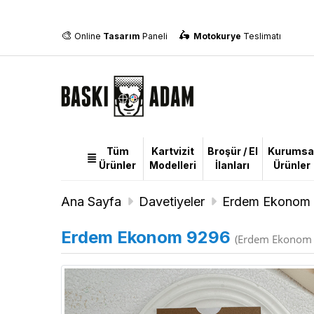
🎨
🛵
Online
Tasarım
Paneli
Motokurye
Teslimatı
Tüm
Kartvizit
Broşür / El
Kurumsa
Tüm
Ürünler
Modelleri
İlanları
Ürünler
Ürünler
Ana Sayfa
Davetiyeler
Erdem Ekonom 
Erdem Ekonom 9296
(Erdem Ekonom 