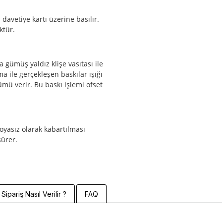
 davetiye kartı üzerine basılır.
ktür.
 gümüş yaldız klişe vasıtası ile
ma ile gerçekleşen baskılar ışığı
mü verir. Bu baskı işlemi ofset
boyasız olarak kabartılması
sürer.
Sipariş Nasıl Verilir ?
FAQ