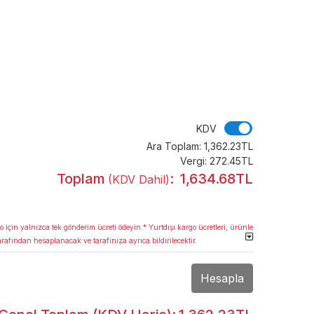
KDV
KDV
Ara Toplam:
1,362.23TL
Vergi:
272.45TL
Toplam
:
1,634.68TL
(KDV Dahil)
o için yalnızca tek gönderim ücreti ödeyin.* Yurtdışı kargo ücretleri, ürünle
arafından hesaplanacak ve tarafınıza ayrıca bildirilecektir.
Hesapla