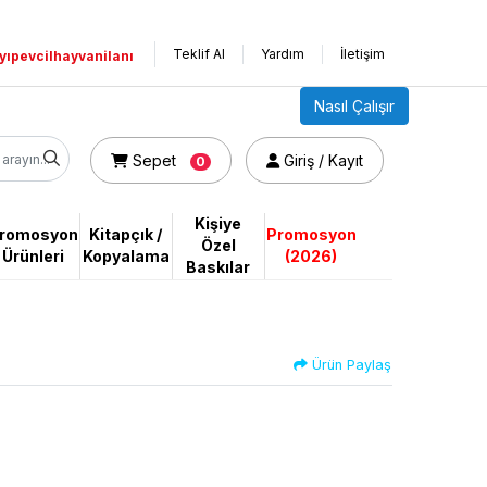
Teklif Al
Yardım
İletişim
yıpevcilhayvanilanı
Nasıl Çalışır
Sepet
Giriş / Kayıt
Sepet
Giriş / Kayıt
0
Kişiye
romosyon
Kitapçık /
Promosyon
Özel
Ürünleri
Kopyalama
(2026)
Baskılar
Ürün Paylaş