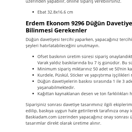
üzerinden yapabilir, online sipariş verebilirsiniz.
Ebat 32.8x16.6 cm
Erdem Ekonom 9296 Düğün Davetiyesi
Bilinmesi Gerekenler
Düğün davetiyesi tercihi yaparken, yapacağınız tercihin
şeyleri hatırlatabileceğini unutmayın.
Ofset baskının üretim süresi sipariş onaylandı
Varak yaldız baskılarında bu 7 iş günüdür. Bu sü
Minimum sipariş miktarınız 50 adet ve 50’nin katl
Kurdele, Püskül, Sticker ve yapıştırma işçilikleri 
Düğün davetiyelerin baskısı sırasında 1 ile 3 ade
yaşanabilmektedir.
Kağıttan kaynaklanan desen ve ton farklılıkları h
Siparişiniz sonrası davetiye tasarımınız ilgili ekipleri
edilip, baskıya uygun hale getirilerek tarafınıza onay i
Baskiadam.com üzerinden yapacağınız onay sonrası ür
tasarımlar direkt olarak üretime alınır.