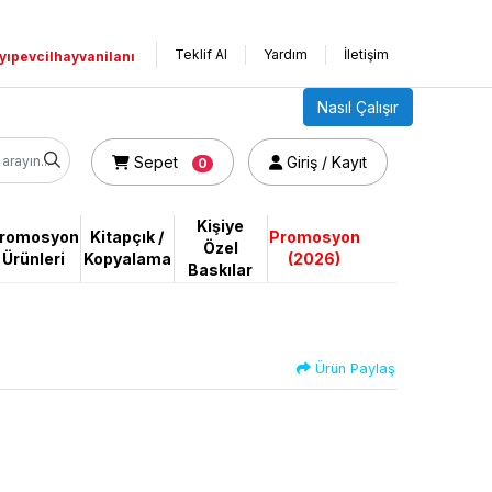
Teklif Al
Yardım
İletişim
yıpevcilhayvanilanı
Nasıl Çalışır
Sepet
Giriş / Kayıt
Sepet
Giriş / Kayıt
0
Kişiye
romosyon
Kitapçık /
Promosyon
Özel
Ürünleri
Kopyalama
(2026)
Baskılar
Ürün Paylaş