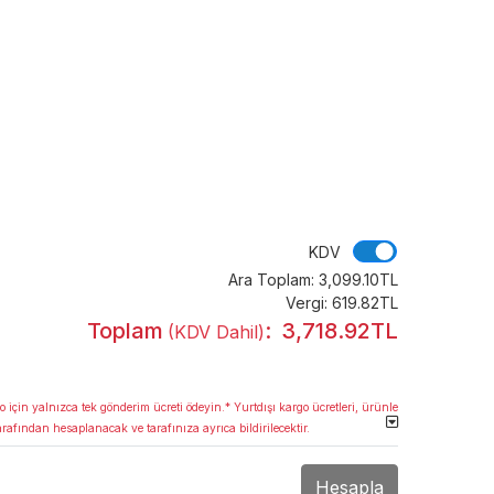
KDV
KDV
Ara Toplam:
3,099.10TL
Vergi:
619.82TL
Toplam
:
3,718.92TL
(KDV Dahil)
o için yalnızca tek gönderim ücreti ödeyin.* Yurtdışı kargo ücretleri, ürünle
arafından hesaplanacak ve tarafınıza ayrıca bildirilecektir.
Hesapla