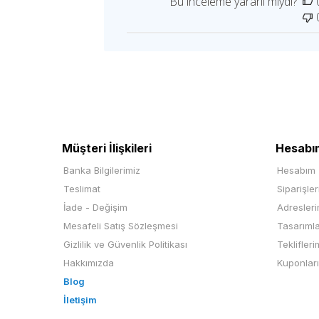
Bu inceleme yararlı mıydı?
Müşteri İlişkileri
Hesabı
Banka Bilgilerimiz
Hesabım
Teslimat
Siparişle
İade - Değişim
Adresler
Mesafeli Satış Sözleşmesi
Tasarıml
Gizlilik ve Güvenlik Politikası
Teklifleri
Hakkımızda
Kuponlar
Blog
İletişim