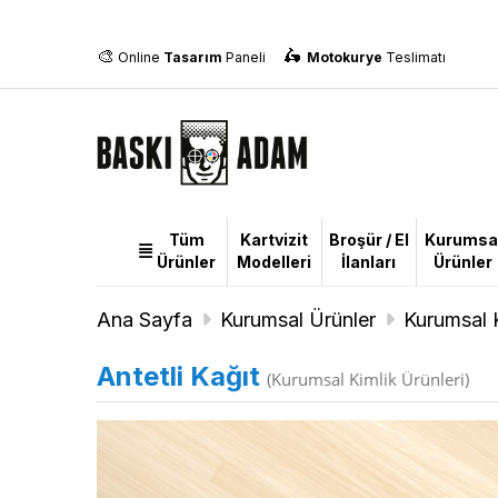
🎨
🛵
Online
Tasarım
Paneli
Motokurye
Teslimatı
Tüm
Kartvizit
Broşür / El
Kurumsa
Tüm
Ürünler
Modelleri
İlanları
Ürünler
Ürünler
Ana Sayfa
Kurumsal Ürünler
Kurumsal K
Antetli Kağıt
(Kurumsal Kimlik Ürünleri)