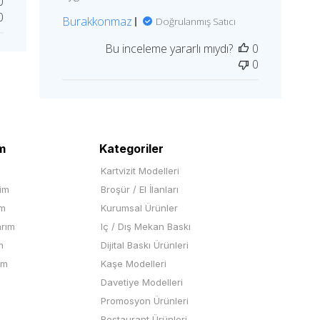
0
0
Burakkonmaz
Doğrulanmış Satıcı
Bu inceleme yararlı mıydı?
0
0
m
Kategoriler
Kartvizit Modelleri
rim
Broşür / El İlanları
im
Kurumsal Ürünler
arım
Iç / Dış Mekan Baskı
m
Dijital Baskı Ürünleri
ım
Kaşe Modelleri
Davetiye Modelleri
Promosyon Ürünleri
Restaurant Ürünleri