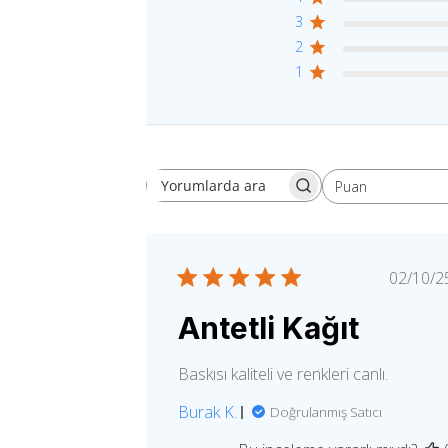
3
2
1
Puan
Yorumlarda ara
Tüm puanlar
Yay
02/10/2
tari
Antetli Kağıt
Baskısı kaliteli ve renkleri canlı.
Burak K.
Doğrulanmış Satıcı