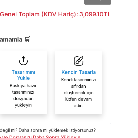
Genel Toplam (KDV Hariç):
3,099.10TL
Tamamla 🛒
Tasarımını
Kendin Tasarla
Yükle
Kendi tasarımınızı
Baskıya hazır
sıfırdan
tasarımınızı
oluşturmak için
dosyadan
lütfen devam
yükleyin
edin.
 değil mi? Daha sonra mı yüklemek istiyorsunuz?
ın ve Dosyanızı Daha Sonra Yükleyin.