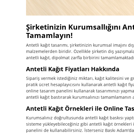
Şirketinizin Kurumsallığını Ante
Tamamlayın!
Antetli kağıt tasarımı, şirketinizin kurumsal imajını d
malzemelerden biridir. Özellikle şirketin dış yazışmal
antetli kağıt, dipolmat zarfla birbirini tamamlamaktadı
Antetli Kağıt Fiyatları Hakkında
Sipariş vermek istediğiniz miktarı, kağıt kalitesini ve 
pratik ücret hesaplayıcısını kullanarak antetli kağıt f
online tasarım panelini kullanarak tasarımınızı yapma
antetli kağıt bastırarak kurumsalınızı tamamlamanın a
Antetli Kağıt Örnekleri ile Online T
Kurumsalınız doğrultusunda antetli kağıt baskısı yaptı
sisteme yükleyebileceğiniz gibi antetli kağıt örnekler
panelini de kullanabilirsiniz. İsterseniz Baskı Adam'd