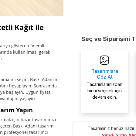
tli Kağıt ile
Seç ve Siparişini 
ışarıya gösteren önemli
arında kullanılması gerek
r.
Tasarımlara
Göz At
gramajını seçin. Baskı Adam'ın
Tasarımlarımızdan
iyatını hesaplayın. Sonrasında
birini seçmek için
ya başlayın. Uygun fiyata
devam edin.
vantajını yaşayın.
asarım Yapın
rmak için hazır tasarımınızı
i içeren Baskı Adam tasarım
Tasarımınız henüz hazır
an profesyonel tasarımcı
Şimdi Satın Al