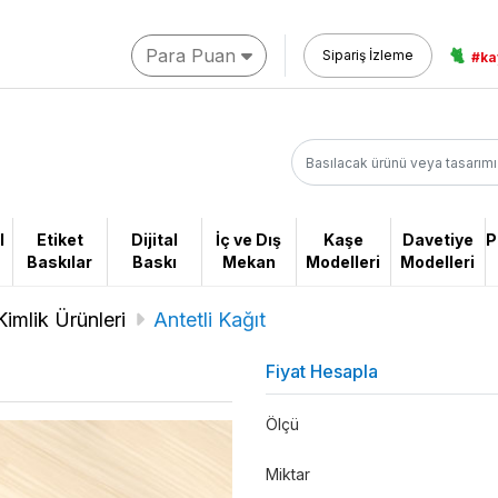
Para Puan
🐈
Sipariş İzleme
#ka
l
Etiket
Dijital
İç ve Dış
Kaşe
Davetiye
P
Baskılar
Baskı
Mekan
Modelleri
Modelleri
imlik Ürünleri
Antetli Kağıt
Fiyat Hesapla
Ölçü
Miktar