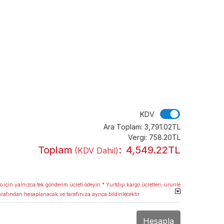
KDV
KDV
Ara Toplam:
3,791.02TL
Vergi:
758.20TL
Toplam
:
4,549.22TL
(KDV Dahil)
o için yalnızca tek gönderim ücreti ödeyin.* Yurtdışı kargo ücretleri, ürünle
arafından hesaplanacak ve tarafınıza ayrıca bildirilecektir.
Hesapla