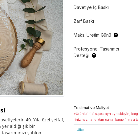
Davetiye İç Baskı
Zarf Baskı
Maks. Üretim Günü
Profesyonel Tasarımcı
Desteği
Teslimat ve Maliyet
si
*Ürünlerinizi sepete ayrı ayrı ekleyin, karg
etiyelerin 40. Yıla özel şeffaf,
riniz hazırlandıktan sonra, kargo firması t
er aldığı şık bir
Ülke
 tasarımınızı şablon