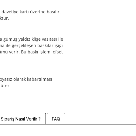
 davetiye kartı üzerine basılır.
ktür.
 gümüş yaldız klişe vasıtası ile
ma ile gerçekleşen baskılar ışığı
mü verir. Bu baskı işlemi ofset
boyasız olarak kabartılması
sürer.
Sipariş Nasıl Verilir ?
FAQ