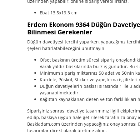
üzerinden yapabilir, online sipariş verebilirsiniz.
Ebat 13.5x19.3 cm
Erdem Ekonom 9364 Düğün Davetiyesi
Bilinmesi Gerekenler
Düğün davetiyesi tercihi yaparken, yapacağınız tercihin
şeyleri hatırlatabileceğini unutmayın.
Ofset baskının üretim süresi sipariş onaylandı
Varak yaldız baskılarında bu 7 iş günüdür. Bu sü
Minimum sipariş miktarınız 50 adet ve 50’nin katl
Kurdele, Püskül, Sticker ve yapıştırma işçilikleri 
Düğün davetiyelerin baskısı sırasında 1 ile 3 ade
yaşanabilmektedir.
Kağıttan kaynaklanan desen ve ton farklılıkları h
Siparişiniz sonrası davetiye tasarımınız ilgili ekipleri
edilip, baskıya uygun hale getirilerek tarafınıza onay i
Baskiadam.com üzerinden yapacağınız onay sonrası ür
tasarımlar direkt olarak üretime alınır.