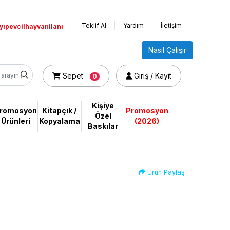
Teklif Al
Yardım
İletişim
yıpevcilhayvanilanı
Nasıl Çalışır
Sepet
Giriş / Kayıt
Sepet
Giriş / Kayıt
0
Kişiye
romosyon
Kitapçık /
Promosyon
Özel
Ürünleri
Kopyalama
(2026)
Baskılar
Ürün Paylaş