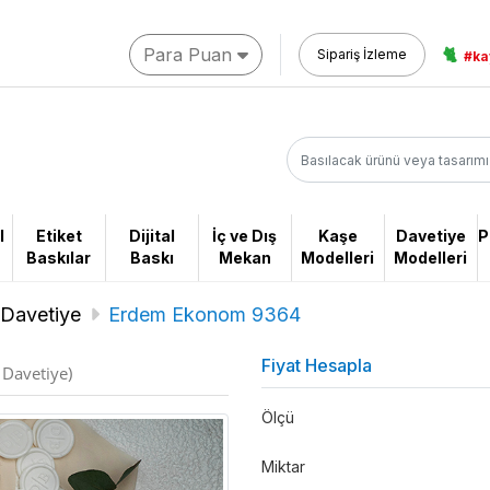
Para Puan
🐈
Sipariş İzleme
#ka
l
Etiket
Dijital
İç ve Dış
Kaşe
Davetiye
P
Baskılar
Baskı
Mekan
Modelleri
Modelleri
Davetiye
Erdem Ekonom 9364
Fiyat Hesapla
Davetiye)
Ölçü
Miktar