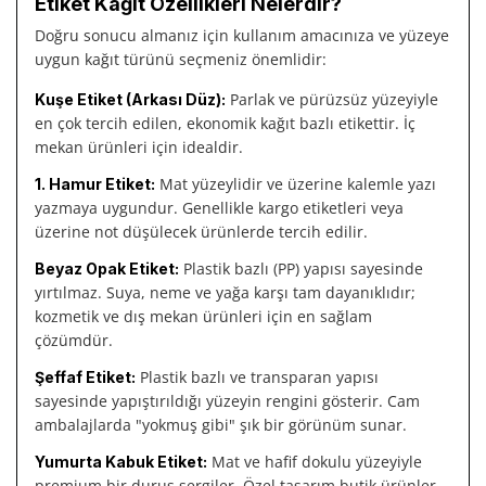
Etiket Kağıt Özellikleri Nelerdir?
Doğru sonucu almanız için kullanım amacınıza ve yüzeye
uygun kağıt türünü seçmeniz önemlidir:
Parlak ve pürüzsüz yüzeyiyle
Kuşe Etiket (Arkası Düz):
en çok tercih edilen, ekonomik kağıt bazlı etikettir. İç
mekan ürünleri için idealdir.
Mat yüzeylidir ve üzerine kalemle yazı
1. Hamur Etiket:
yazmaya uygundur. Genellikle kargo etiketleri veya
üzerine not düşülecek ürünlerde tercih edilir.
Plastik bazlı (PP) yapısı sayesinde
Beyaz Opak Etiket:
yırtılmaz. Suya, neme ve yağa karşı tam dayanıklıdır;
kozmetik ve dış mekan ürünleri için en sağlam
çözümdür.
Plastik bazlı ve transparan yapısı
Şeffaf Etiket:
sayesinde yapıştırıldığı yüzeyin rengini gösterir. Cam
ambalajlarda "yokmuş gibi" şık bir görünüm sunar.
Mat ve hafif dokulu yüzeyiyle
Yumurta Kabuk Etiket:
premium bir duruş sergiler. Özel tasarım butik ürünler