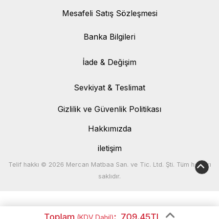
Mesafeli Satış Sözleşmesi
Banka Bilgileri
Banka Bilgileri
İade & Değişim
İade & Değişim
Sevkiyat & Teslimat
Sevkiyat & Teslimat
Gizlilik ve Güvenlik Politikası
Hakkımızda
iletişim
Telif hakkı © 2026 Mercan Matbaa San. ve Tic. Ltd. Şti. Tüm hakları
saklıdır.
Toplam
:
709.45TL
(KDV Dahil)